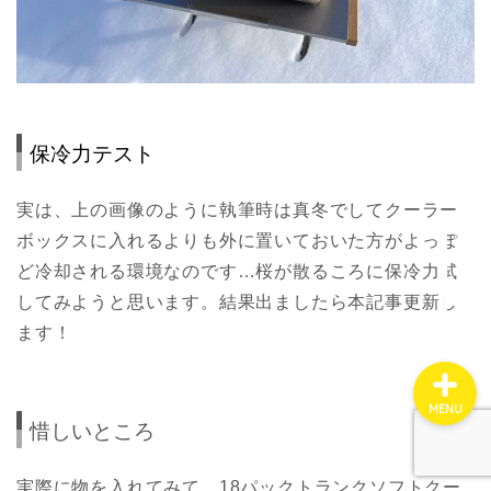
ホーム
サイトマップ
保冷力テスト
お問い合わせ
実は、上の画像のように執筆時は真冬でしてクーラー
ボックスに入れるよりも外に置いておいた方がよっぽ
プロフィール
ど冷却される環境なのです…桜が散るころに保冷力試
してみようと思います。結果出ましたら本記事更新し
ます！
MENU
惜しいところ
実際に物を入れてみて、18パックトランクソフトクー