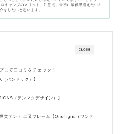
ソロキャンプのメリット、注意点、最初に最低限揃えたいキ
をしたいと思います。 ...
CLOSE
プして口コミをチェック！
OK（バンドック）】
 DESIGNS（テンマクデザイン）】
 煙突テント 二又フレーム【OneTigris（ワンテ